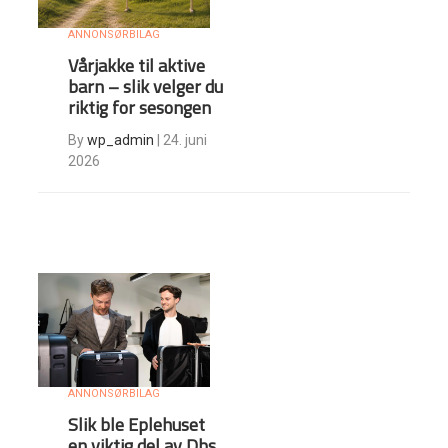
ANNONSØRBILAG
Vårjakke til aktive
barn – slik velger du
riktig for sesongen
By
wp_admin
|
24. juni
2026
ANNONSØRBILAG
Slik ble Eplehuset
en viktig del av Dbs