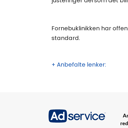
justeringer dersom det bli
Fornebuklinikken har offen
standard.
+ Anbefalte lenker:
An
red