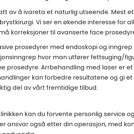
t av å ivareta et naturlig utseende. Mest e
brystkirurgi. Vi ser en økende interesse for al
må korreksjoner til avanserte face prosedyre
asive prosedyrer med endoskopi og inngrep u
jonsinngrep hvor man utfører fettsuging/fig
 prosedyre. Arrbehandling med laser er et n
ehandlinger kan forbedre resultatene og gi e
ktig del av vårt fremtidige tilbud.
inikken kan du forvente personlig service o
iser ansvar også etter din operasjon, med kon