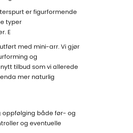
tterspurt er figurformende
le typer
r. E
tført med mini-arr. Vi gjør
urforming og
ytt tilbud som vi allerede
t enda mer naturlig
g oppfølging både før- og
troller og eventuelle