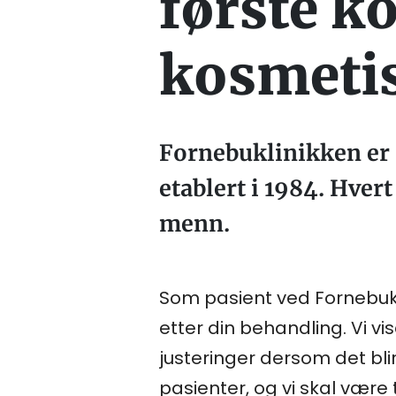
første k
kosmetis
Fornebuklinikken er 
etablert i 1984. Hver
menn.
Som pasient ved Fornebukl
etter din behandling. Vi v
justeringer dersom det bl
pasienter, og vi skal være