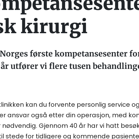
ompetansesente
k kirurgi
Norges første kompetansesenter for
t år utfører vi flere tusen behandlin
inikken kan du forvente personlig service o
iser ansvar også etter din operasjon, med kon
ir nødvendig. Gjennom 40 år har vi hatt besø
 til stede for tidligere og kommende pasient