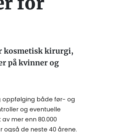
r for
 kosmetisk kirurgi,
ger på kvinner og
g oppfølging både før- og
troller og eventuelle
k av mer enn 80.000
er også de neste 40 årene.