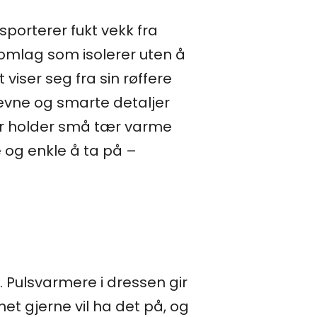
porterer fukt vekk fra
omlag som isolerer uten å
viser seg fra sin røffere
evne og smarte detaljer
ker holder små tær varme
te og enkle å ta på –
 Pulsvarmere i dressen gir
et gjerne vil ha det på, og