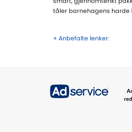
smart, gjennomtenkt pakke
tåler barnehagens harde br
+ Anbefalte lenker:
An
red