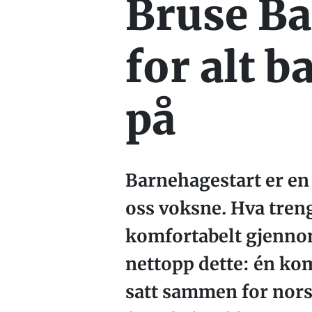
Bruse Ba
for alt 
på
Barnehagestart er en 
oss voksne. Hva treng
komfortabelt gjennom
nettopp dette: én kom
satt sammen for nor