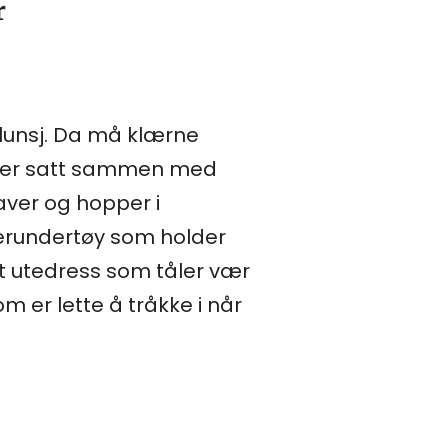
r
ør lunsj. Da må klærne
ke er satt sammen med
aver og hopper i
erundertøy som holder
st utedress som tåler vær
 er lette å tråkke i når