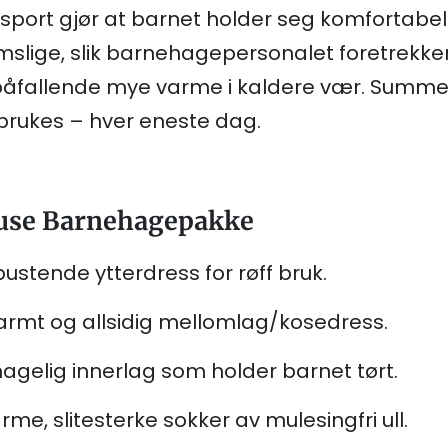
port gjør at barnet holder seg komfortabelt
romslige, slik barnehagepersonalet foretrekke
 påfallende mye varme i kaldere vær. Summe
brukes – hver eneste dag.
ruse Barnehagepakke
ustende ytterdress for røff bruk.
armt og allsidig mellomlag/kosedress.
agelig innerlag som holder barnet tørt.
rme, slitesterke sokker av mulesingfri ull.