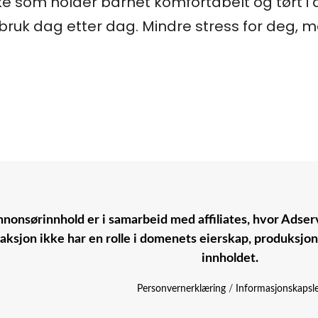
 som holder barnet komfortabelt og tørt i 
uk dag etter dag. Mindre stress for deg, me
nonsørinnhold er i samarbeid med affiliates, hvor Adserv
aksjon ikke har en rolle i domenets eierskap, produksjo
innholdet.
Personvernerklæring
/
Informasjonskapsl