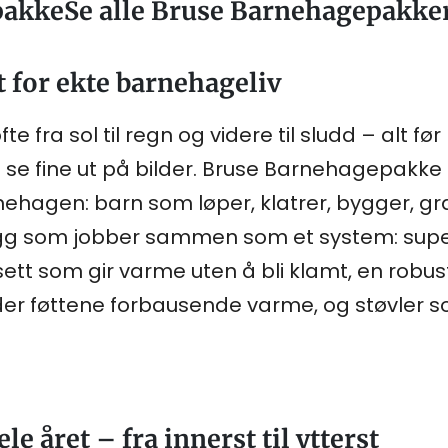
akkeSe alle Bruse Barnehagepakke
t for ekte barnehageliv
te fra sol til regn og videre til sludd – alt f
are se fine ut på bilder. Bruse Barnehagepak
ehagen: barn som løper, klatrer, bygger, gr
lagg som jobber sammen som et system: sup
sett som gir varme uten å bli klamt, en robu
der føttene forbausende varme, og støvler som
e året – fra innerst til ytterst