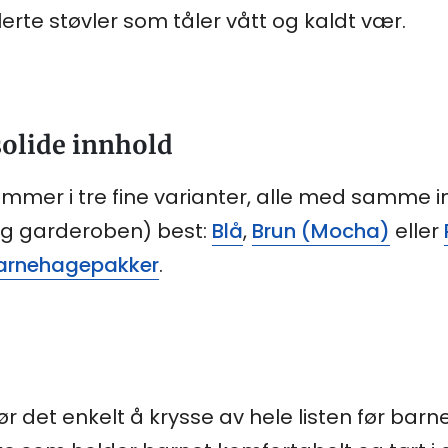
olerte støvler som tåler vått og kaldt vær.
olide innhold
er i tre fine varianter, alle med samme inn
g garderoben) best:
Blå
,
Brun (Mocha)
eller
Barnehagepakker
.
det enkelt å krysse av hele listen før barn