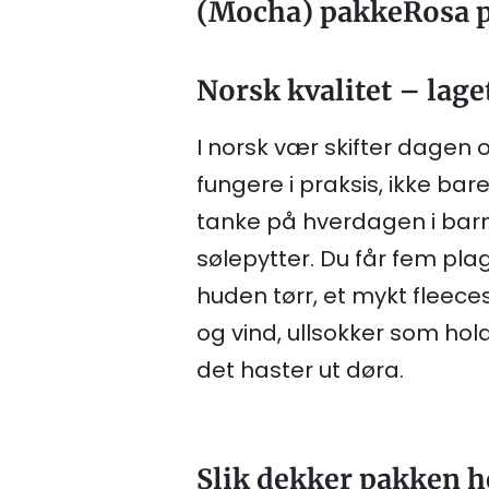
(Mocha) pakkeRosa p
Norsk kvalitet – lage
I norsk vær skifter dagen of
fungere i praksis, ikke b
tanke på hverdagen i barn
sølepytter. Du får fem p
huden tørr, et mykt fleece
og vind, ullsokker som hol
det haster ut døra.
Slik dekker pakken hel