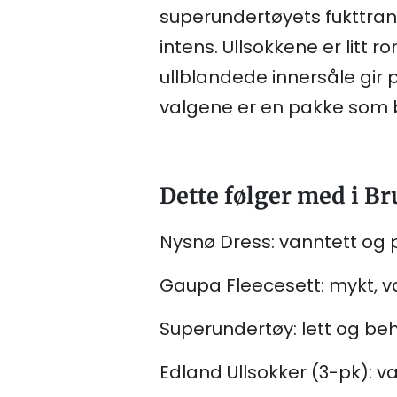
superundertøyets fukttrans
intens. Ullsokkene er litt 
ullblandede innersåle gir
valgene er en pakke som 
Dette følger med i B
Nysnø Dress: vanntett og p
Gaupa Fleecesett: mykt, v
Superundertøy: lett og beh
Edland Ullsokker (3-pk): va