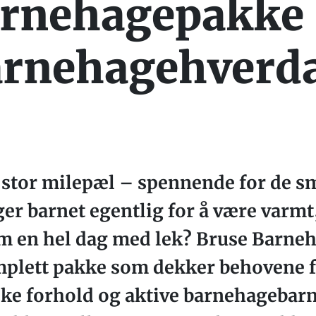
rnehagepakke 
barnehagehverd
stor milepæl – spennende for de små
er barnet egentlig for å være varmt,
 en hel dag med lek? Bruse Barneh
plett pakke som dekker behovene fra
ske forhold og aktive barnehagebar