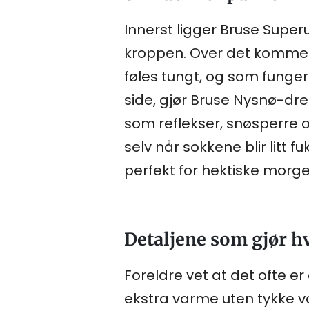
Innerst ligger Bruse Super
kroppen. Over det kommer 
føles tungt, og som fungere
side, gjør Bruse Nysnø-d
som reflekser, snøsperre 
selv når sokkene blir litt f
perfekt for hektiske morgen
Detaljene som gjør h
Foreldre vet at det ofte e
ekstra varme uten tykke vo