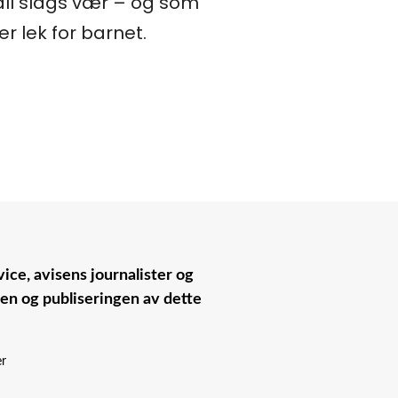
all slags vær – og som
r lek for barnet.
ice, avisens journalister og
nen og publiseringen av dette
er