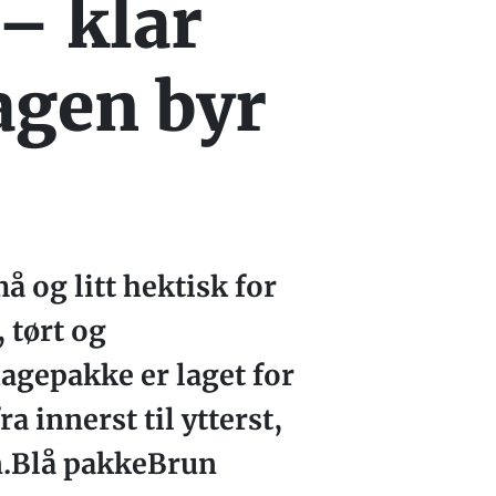
– klar
agen byr
 og litt hektisk for
 tørt og
agepakke er laget for
 innerst til ytterst,
n.Blå pakkeBrun