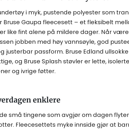
undertøy i myk, pustende polyester som trans
Bruse Gaupa fleecesett – et fleksibelt mell
r like fint alene på mildere dager. Når været 
ressen jobben med høy vannsøyle, god puste
og justerbar passform. Bruse Edland ullsok
uktige, og Bruse Splash støvler er lette, isoler
er og ivrige føtter.
verdagen enklere
r de små tingene som avgjør om dagen flyter.
tter. Fleecesettets myke innside gjør at barn